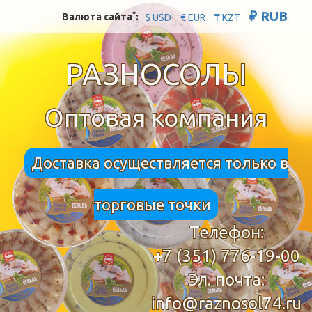
₽ RUB
*
Валюта сайта
:
$ USD
€ EUR
₸ KZT
РАЗНОСОЛЫ
Оптовая компания
Доставка осуществляется только в
торговые точки
Телефон:
+7 (351) 776-19-00
Эл. почта:
info@raznosol74.ru