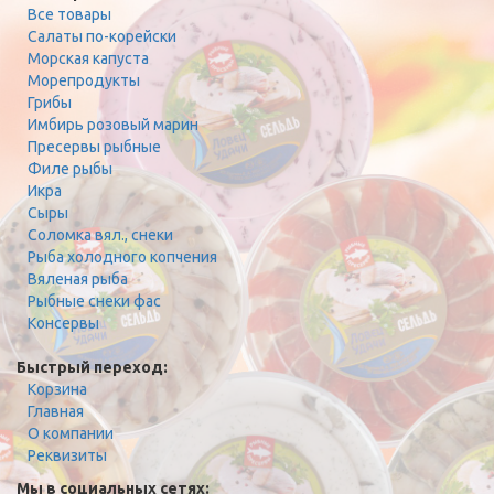
Все товары
Салаты по-корейски
Морская капуста
Морепродукты
Грибы
Имбирь розовый марин
Пресервы рыбные
Филе рыбы
Икра
Сыры
Соломка вял., снеки
Рыба холодного копчения
Вяленая рыба
Рыбные снеки фас
Консервы
Быстрый переход:
Корзина
Главная
О компании
Реквизиты
Мы в социальных сетях: