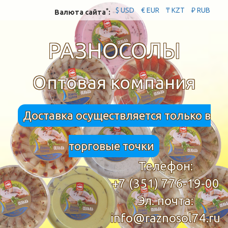
$ USD
€ EUR
₸ KZT
₽ RUB
*
Валюта сайта
:
РАЗНОСОЛЫ
Оптовая компания
Доставка осуществляется только в
торговые точки
Телефон:
+7 (351) 776-19-00
Эл. почта:
info@raznosol74.ru