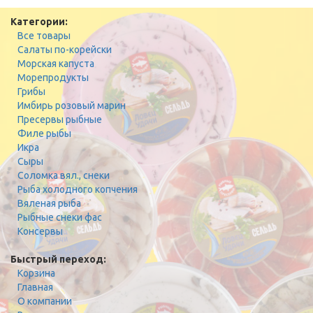
Категории:
Все товары
Салаты по-корейски
Морская капуста
Морепродукты
Грибы
Имбирь розовый марин
Пресервы рыбные
Филе рыбы
Икра
Сыры
Соломка вял., снеки
Рыба холодного копчения
Вяленая рыба
Рыбные снеки фас
Консервы
Быстрый переход:
Корзина
Главная
О компании