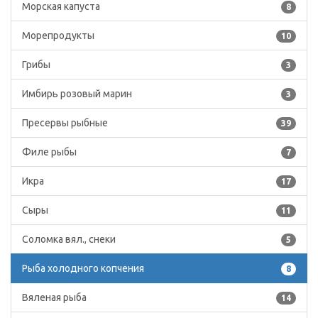
Морская капуста
8
Морепродукты
10
Грибы
3
Имбирь розовый марин
3
Пресервы рыбные
39
Филе рыбы
7
Икра
17
Сыры
11
Соломка вял., снеки
5
Рыба холодного копчения
8
Вяленая рыба
14