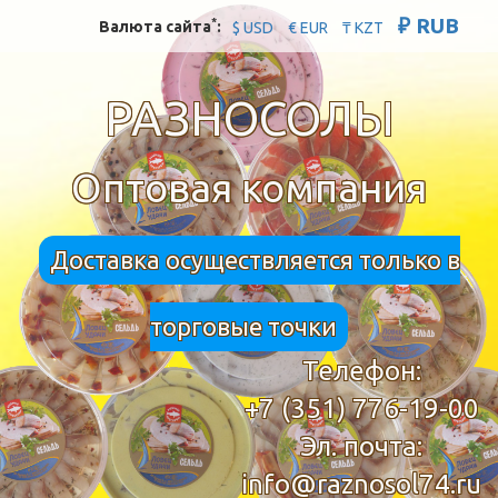
₽ RUB
*
Валюта сайта
:
$ USD
€ EUR
₸ KZT
РАЗНОСОЛЫ
Оптовая компания
Доставка осуществляется только в
торговые точки
Телефон:
+7 (351) 776-19-00
Эл. почта:
info@raznosol74.ru