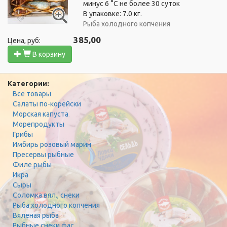
минус 6 °C не более 30 суток
В упаковке: 7.0 кг.
Рыба холодного копчения
385,00
Цена, руб:
В корзину
Категории:
Все товары
Салаты по-корейски
Морская капуста
Морепродукты
Грибы
Имбирь розовый марин
Пресервы рыбные
Филе рыбы
Икра
Сыры
Соломка вял., снеки
Рыба холодного копчения
Вяленая рыба
Рыбные снеки фас