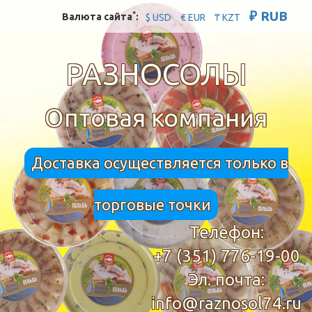
₽ RUB
*
Валюта сайта
:
$ USD
€ EUR
₸ KZT
РАЗНОСОЛЫ
Оптовая компания
Доставка осуществляется только в
торговые точки
Телефон:
+7 (351) 776-19-00
Эл. почта:
info@raznosol74.ru