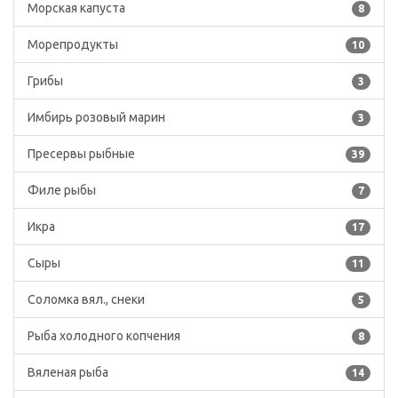
Морская капуста
8
Морепродукты
10
Грибы
3
Имбирь розовый марин
3
Пресервы рыбные
39
Филе рыбы
7
Икра
17
Сыры
11
Соломка вял., снеки
5
Рыба холодного копчения
8
Вяленая рыба
14