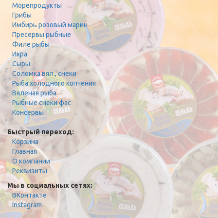
Морепродукты
Грибы
Имбирь розовый марин
Пресервы рыбные
Филе рыбы
Икра
Сыры
Соломка вял., снеки
Рыба холодного копчения
Вяленая рыба
Рыбные снеки фас
Консервы
Быстрый переход:
Корзина
Главная
О компании
Реквизиты
Мы в социальных сетях:
ВКонтакте
Instagram