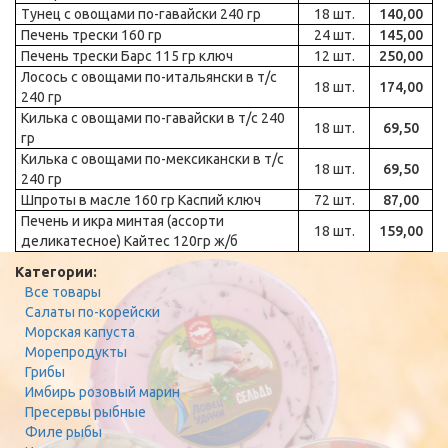
Тунец с овощами по-гавайски 240 гр
18 шт.
140,00
Печень трески 160 гр
24 шт.
145,00
Печень трески Барс 115 гр ключ
12 шт.
250,00
Лосось с овощами по-итальянски в т/с
18 шт.
174,00
240 гр
Килька с овощами по-гавайски в т/с 240
18 шт.
69,50
гр
Килька с овощами по-мексикански в т/с
18 шт.
69,50
240 гр
Шпроты в масле 160 гр Каспий ключ
72 шт.
87,00
Печень и икра минтая (ассорти
18 шт.
159,00
деликатесное) Кайтес 120гр ж/б
Категории:
Все товары
Салаты по-корейски
Морская капуста
Морепродукты
Грибы
Имбирь розовый марин
Пресервы рыбные
Филе рыбы