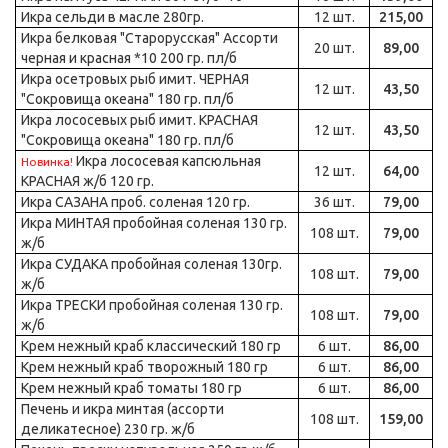
Икра сельди в масле 280гр.
12 шт.
215,00
Икра белковая "Старорусская" Ассорти
20 шт.
89,00
черная и красная *10 200 гр. пл/б
Икра осетровых рыб имит. ЧЕРНАЯ
12 шт.
43,50
"Сокровища океана" 180 гр. пл/б
Икра лососевых рыб имит. КРАСНАЯ
12 шт.
43,50
"Сокровища океана" 180 гр. пл/б
Икра лососевая капсюльная
Новинка!
12 шт.
64,00
КРАСНАЯ ж/б 120 гр.
Икра САЗАНА проб. соленая 120 гр.
36 шт.
79,00
Икра МИНТАЯ пробойная соленая 130 гр.
108 шт.
79,00
ж/б
Икра СУДАКА пробойная соленая 130гр.
108 шт.
79,00
ж/б
Икра ТРЕСКИ пробойная соленая 130 гр.
108 шт.
79,00
ж/б
Крем нежный краб классический 180 гр
6 шт.
86,00
Крем нежный краб творожный 180 гр
6 шт.
86,00
Крем нежный краб томаты 180 гр
6 шт.
86,00
Печень и икра минтая (ассорти
108 шт.
159,00
деликатесное) 230 гр. ж/б