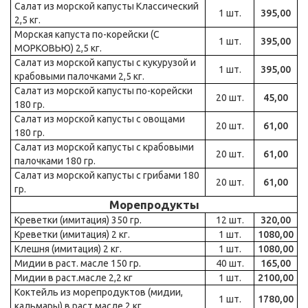
Салат из морской капусты Классический
1 шт.
395,00
2,5 кг.
Морская капуста по-корейски (С
1 шт.
395,00
МОРКОВЬЮ) 2,5 кг.
Салат из морской капусты с кукурузой и
1 шт.
395,00
крабовыми палочками 2,5 кг.
Салат из морской капусты по-корейски
20 шт.
45,00
180 гр.
Салат из морской капусты с овощами
20 шт.
61,00
180 гр.
Салат из морской капусты с крабовыми
20 шт.
61,00
палочками 180 гр.
Салат из морской капусты с грибами 180
20 шт.
61,00
гр.
Морепродукты
Креветки (имитация) 350 гр.
12 шт.
320,00
Креветки (имитация) 2 кг.
1 шт.
1080,00
Клешня (имитация) 2 кг.
1 шт.
1080,00
Мидии в раст. масле 150 гр.
40 шт.
165,00
Мидии в раст.масле 2,2 кг
1 шт.
2100,00
Коктейль из морепродуктов (мидии,
1 шт.
1780,00
кальмары) в раст.масле 2 кг