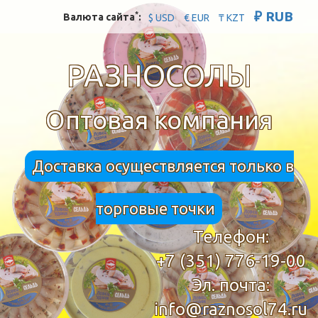
₽ RUB
*
Валюта сайта
:
$ USD
€ EUR
₸ KZT
РАЗНОСОЛЫ
Оптовая компания
Доставка осуществляется только в
торговые точки
Телефон:
+7 (351) 776-19-00
Эл. почта:
info@raznosol74.ru