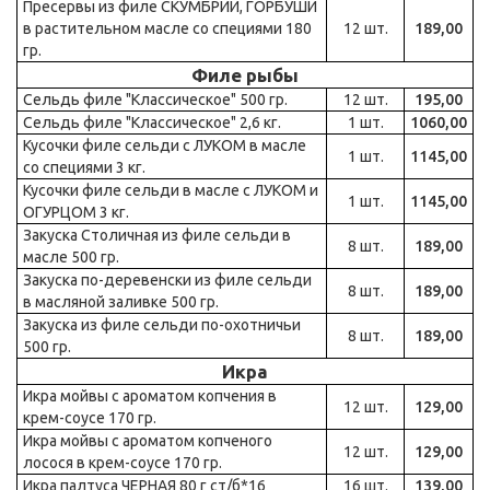
Пресервы из филе СКУМБРИИ, ГОРБУШИ
в растительном масле со специями 180
12 шт.
189,00
гр.
Филе рыбы
Сельдь филе "Классическое" 500 гр.
12 шт.
195,00
Сельдь филе "Классическое" 2,6 кг.
1 шт.
1060,00
Кусочки филе сельди с ЛУКОМ в масле
1 шт.
1145,00
со специями 3 кг.
Кусочки филе сельди в масле с ЛУКОМ и
1 шт.
1145,00
ОГУРЦОМ 3 кг.
Закуска Столичная из филе сельди в
8 шт.
189,00
масле 500 гр.
Закуска по-деревенски из филе сельди
8 шт.
189,00
в масляной заливке 500 гр.
Закуска из филе сельди по-охотничьи
8 шт.
189,00
500 гр.
Икра
Икра мойвы с ароматом копчения в
12 шт.
129,00
крем-соусе 170 гр.
Икра мойвы с ароматом копченого
12 шт.
129,00
лосося в крем-соусе 170 гр.
Икра палтуса ЧЕРНАЯ 80 г ст/б*16
16 шт.
139,00