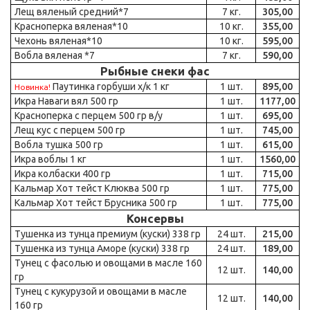
Лещ вяленый средний*7
7 кг.
305,00
Красноперка вяленая*10
10 кг.
355,00
Чехонь вяленая*10
10 кг.
595,00
Вобла вяленая *7
7 кг.
590,00
Рыбные снеки фас
Паутинка горбуши х/к 1 кг
1 шт.
895,00
Новинка!
Икра Наваги вял 500 гр
1 шт.
1177,00
Красноперка с перцем 500 гр в/у
1 шт.
695,00
Лещ кус с перцем 500 гр
1 шт.
745,00
Вобла тушка 500 гр
1 шт.
615,00
Икра воблы 1 кг
1 шт.
1560,00
Икра колбаски 400 гр
1 шт.
715,00
Кальмар Хот тейст Клюква 500 гр
1 шт.
775,00
Кальмар Хот тейст Брусника 500 гр
1 шт.
775,00
Консервы
Тушенка из тунца премиум (куски) 338 гр
24 шт.
215,00
Тушенка из тунца Аморе (куски) 338 гр
24 шт.
189,00
Тунец с фасолью и овощами в масле 160
12 шт.
140,00
гр
Тунец с кукурузой и овощами в масле
12 шт.
140,00
160 гр