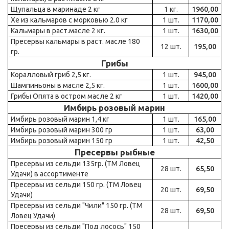
Щупальца в маринаде 2 кг
1 кг.
1960,00
Хе из кальмаров с морковью 2.0 кг
1 шт.
1170,00
Кальмары в раст.масле 2 кг.
1 шт.
1630,00
Пресервы кальмары в раст. масле 180
12 шт.
195,00
гр.
Грибы
Коралловый гриб 2,5 кг.
1 шт.
945,00
Шампиньоны в масле 2,5 кг.
1 шт.
1600,00
Грибы Опята в остром масле 2 кг
1 шт.
1420,00
Имбирь розовый марин
Имбирь розовый марин 1,4 кг
1 шт.
165,00
Имбирь розовый марин 300 гр
1 шт.
63,00
Имбирь розовый марин 150 гр
1 шт.
42,50
Пресервы рыбные
Пресервы из сельди 135гр. (ТМ Ловец
28 шт.
65,50
Удачи) в ассортименте
Пресервы из сельди 150 гр. (ТМ Ловец
20 шт.
69,50
Удачи)
Пресервы из сельди "Чили" 150 гр. (ТМ
28 шт.
69,50
Ловец Удачи)
Пресервы из сельди "Под лосось" 150