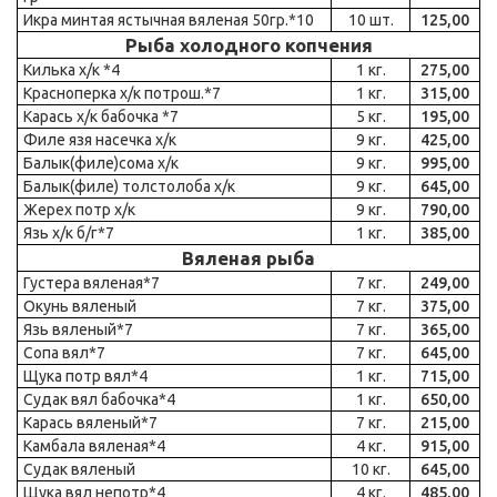
Икра минтая ястычная вяленая 50гр.*10
10 шт.
125,00
Рыба холодного копчения
Килька х/к *4
1 кг.
275,00
Красноперка х/к потрош.*7
1 кг.
315,00
Карась х/к бабочка *7
5 кг.
195,00
Филе язя насечка х/к
9 кг.
425,00
Балык(филе)сома х/к
9 кг.
995,00
Балык(филе) толстолоба х/к
9 кг.
645,00
Жерех потр х/к
9 кг.
790,00
Язь х/к б/г*7
1 кг.
385,00
Вяленая рыба
Густера вяленая*7
7 кг.
249,00
Окунь вяленый
7 кг.
375,00
Язь вяленый*7
7 кг.
365,00
Сопа вял*7
7 кг.
645,00
Щука потр вял*4
1 кг.
715,00
Судак вял бабочка*4
1 кг.
650,00
Карась вяленый*7
7 кг.
215,00
Камбала вяленая*4
4 кг.
915,00
Судак вяленый
10 кг.
645,00
Щука вял непотр*4
4 кг.
485,00