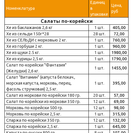
Единиц
Цена,
Номенклатура
в
руб
упаковке
Салаты по-корейски
Хе из баклажанов 2,6 кг
1 шт.
405,00
Хе из сельди 150г*28
28 шт.
72,00
Хе из СЕЛЬДИ с морковью 2 кг.
1 шт.
760,00
Хе из горбуши 2 кг.
1 шт.
960,00
Хе из щуки 2.5 кг.
1 шт.
1980,00
Хе из курицы 2,5 кг.
1 шт.
1790,00
Салат по-корейски "Фантазия"
1 шт.
1455,00
(Желудки) 2,6 кг.
Салат "Витамин" (капуста белокач.,
морская капуста, морковь, перец,
1 шт.
395,00
фасоль стручковая) 2,5 кг.
Салат из моркови по-корейски 180 гр.
20 шт.
57,00
Салат по-корейски из моркови 350 гр.
12 шт.
69,00
Морковь по-корейски 500 гр.
12 шт.
98,00
Морковь по-корейски 2,5 кг.
1 шт.
315,00
Спаржа по-корейски 350 гр.
12 шт.
132,00
Спаржа по-корейски 2,5 кг.
1 шт.
645,00
Капуста по-русски 800 гр.
8 шт.
107,00