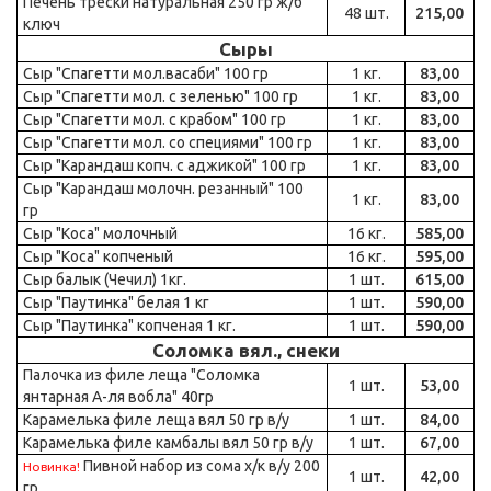
Печень трески натуральная 250 гр ж/б
48 шт.
215,00
ключ
Сыры
Сыр "Спагетти мол.васаби" 100 гр
1 кг.
83,00
Сыр "Спагетти мол. с зеленью" 100 гр
1 кг.
83,00
Сыр "Спагетти мол. с крабом" 100 гр
1 кг.
83,00
Сыр "Спагетти мол. со специями" 100 гр
1 кг.
83,00
Сыр "Карандаш копч. с аджикой" 100 гр
1 кг.
83,00
Сыр "Карандаш молочн. резанный" 100
1 кг.
83,00
гр
Сыр "Коса" молочный
16 кг.
585,00
Сыр "Коса" копченый
16 кг.
595,00
Сыр балык (Чечил) 1кг.
1 шт.
615,00
Сыр "Паутинка" белая 1 кг
1 шт.
590,00
Сыр "Паутинка" копченая 1 кг.
1 шт.
590,00
Соломка вял., снеки
Палочка из филе леща "Соломка
1 шт.
53,00
янтарная А-ля вобла" 40гр
Карамелька филе леща вял 50 гр в/у
1 шт.
84,00
Карамелька филе камбалы вял 50 гр в/у
1 шт.
67,00
Пивной набор из сома х/к в/у 200
Новинка!
1 шт.
42,00
гр