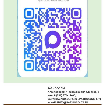
РАЗНОСОЛЫ
г. Челябинск, 1-ая Потребительская, 6
тел. 8 (351) 776-19-00,
Сайт: RAZNOSOL74.RU , РАЗНОСОЛ74.РФ
e-mail: INFO@RAZNOSOL74.RU