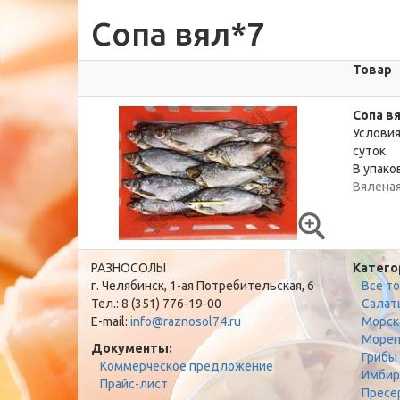
Сопа вял*7
Товар
Сопа в
Условия
суток
В упаков
Вяленая
РАЗНОСОЛЫ
Катего
г. Челябинск, 1-ая Потребительская, 6
Все т
Тел.: 8 (351) 776-19-00
Салат
E-mail:
info@raznosol74.ru
Морск
Мореп
Документы:
Грибы
Коммерческое предложение
Имбир
Прайс-лист
Пресе