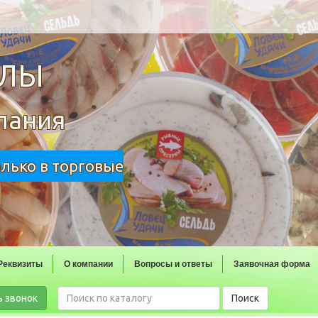
ОЛЫ
пания
олько в торговые
Реквизиты
О компании
Вопросы и ответы
Заявочная форма
ь звонок
Поиск