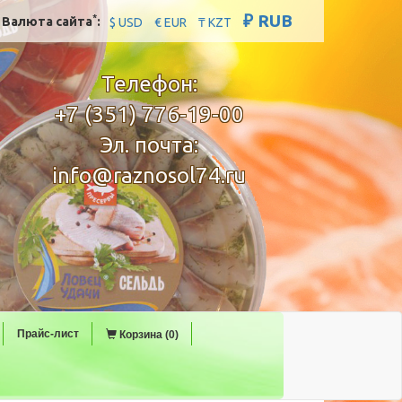
₽ RUB
*
Валюта сайта
:
$ USD
€ EUR
₸ KZT
Телефон:
+7 (351) 776-19-00
Эл. почта:
info@raznosol74.ru
Прайс-лист
Корзина (0)