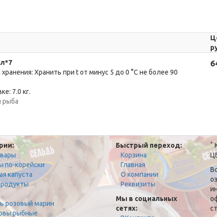
Ц
р
ял*7
6
 хранения: Хранить при t от минус 5 до 0 °C не более 90
ке: 7.0 кг.
 рыба
*
рии:
Быстрый переход:
К
овары
Корзина
Ц
ы по-корейски
Главная
В
ая капуста
О компании
о
родукты
Реквизиты
и
Мы в социальных
о
ь розовый марин
сетях:
ст
рвы рыбные