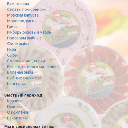
Все товары
Салаты по-корейски
Морская капуста
Морепродукты
Грибы
Имбирь розовый марин
Пресервы рыбные
Филе рыбы
Икра
Сыры
Соломка вял., снеки
Рыба холодного копчения
Вяленая рыба
Рыбные снеки фас
Консервы
Быстрый переход:
Корзина
Главная
О компании
Реквизиты
Мы в социальных сетях: