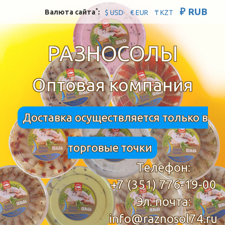
₽ RUB
*
Валюта сайта
:
$ USD
€ EUR
₸ KZT
РАЗНОСОЛЫ
Оптовая компания
Доставка осуществляется только в
торговые точки
Телефон:
+7 (351) 776-19-00
Эл. почта:
info@raznosol74.ru