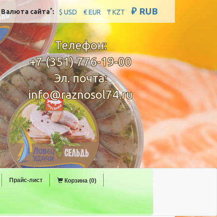
₽ RUB
*
Валюта сайта
:
$ USD
€ EUR
₸ KZT
Телефон:
+7 (351) 776-19-00
Эл. почта:
info@raznosol74.ru
Прайс-лист
Корзина (0)