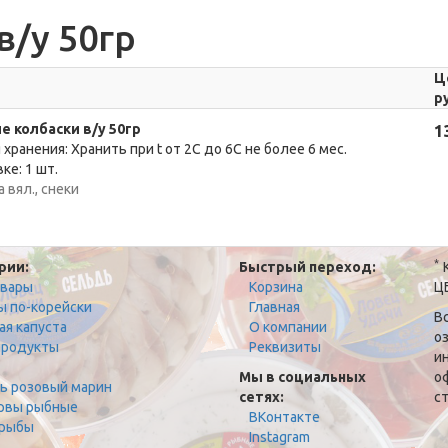
в/у 50гр
Ц
р
е колбаски в/у 50гр
1
 хранения: Хранить при t от 2С до 6С не более 6 мес.
ке: 1 шт.
 вял., снеки
*
рии:
Быстрый переход:
К
овары
Корзина
Ц
ы по-корейски
Главная
В
ая капуста
О компании
о
родукты
Реквизиты
и
Мы в социальных
о
ь розовый марин
сетях:
ст
рвы рыбные
ВКонтакте
рыбы
Instagram