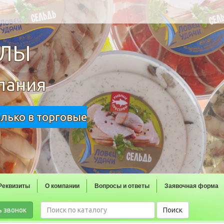
ОЛЫ
пания
олько в торговые
Реквизиты
О компании
Вопросы и ответы
Заявочная форма
ь звонок
Поиск