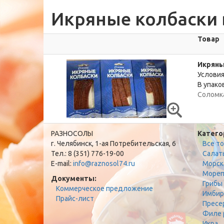
Икряные колбаски 
Товар
Икряны
Условия
В упаков
Соломка
РАЗНОСОЛЫ
Катего
г. Челябинск, 1-ая Потребительская, 6
Все т
Тел.: 8 (351) 776-19-00
Салат
E-mail:
info@raznosol74.ru
Морск
Мореп
Документы:
Грибы
Коммерческое предложение
Имбир
Прайс-лист
Пресе
Филе 
Икра