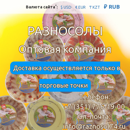
₽ RUB
*
Валюта сайта
:
$ USD
€ EUR
₸ KZT
РАЗНОСОЛЫ
Оптовая компания
Доставка осуществляется только в
торговые точки
Телефон:
+7 (351) 776-19-00
Эл. почта:
info@raznosol74.ru