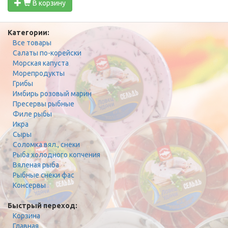
В корзину
Категории:
Все товары
Салаты по-корейски
Морская капуста
Морепродукты
Грибы
Имбирь розовый марин
Пресервы рыбные
Филе рыбы
Икра
Сыры
Соломка вял., снеки
Рыба холодного копчения
Вяленая рыба
Рыбные снеки фас
Консервы
Быстрый переход:
Корзина
Главная