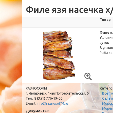
Филе язя насечка х
Товар
Филе яз
Условия
суток
В упаков
Рыба хо
РАЗНОСОЛЫ
Катего
г. Челябинск, 1-ая Потребительская, 6
Все т
Тел.: 8 (351) 776-19-00
Салат
E-mail:
info@raznosol74.ru
Морск
Мореп
Документы: