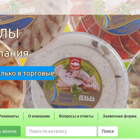
ОЛЫ
пания
олько в торговые
Реквизиты
О компании
Вопросы и ответы
Заявочная форма
ь звонок
Поиск