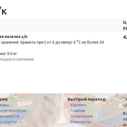
/к
Ц
р
я насечка х/к
4
 хранения: Хранить при t от 0 до минус 6 °C не более 30
ке: 9.0 кг.
лодного копчения
*
рии:
Быстрый переход:
К
овары
Корзина
Ц
ы по-корейски
Главная
В
ая капуста
О компании
о
родукты
Реквизиты
и