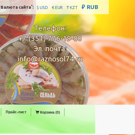
₽ RUB
*
Валюта сайта
:
$ USD
€ EUR
₸ KZT
Телефон:
+7 (351) 776-19-00
Эл. почта:
info@raznosol74.ru
Прайс-лист
Корзина (0)