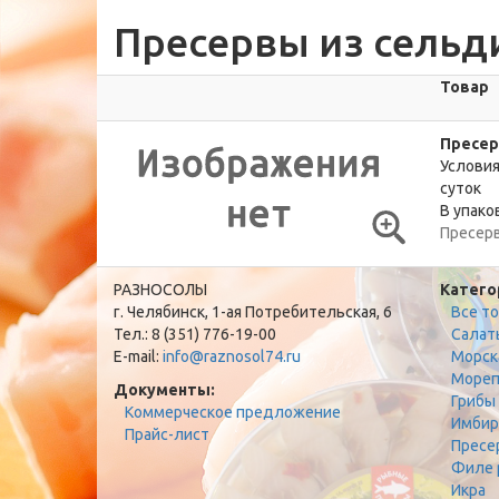
Пресервы из сельди
Товар
Пресер
Условия
суток
В упаков
Пресер
РАЗНОСОЛЫ
Катего
г. Челябинск, 1-ая Потребительская, 6
Все т
Тел.: 8 (351) 776-19-00
Салат
E-mail:
info@raznosol74.ru
Морск
Мореп
Документы:
Грибы
Коммерческое предложение
Имбир
Прайс-лист
Пресе
Филе 
Икра