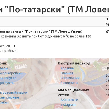
 "По-татарски" (ТМ Лове
Ц
р
вы из сельди "По-татарски" (ТМ Ловец Удачи)
6
 хранения: Хранить при t от 0 до минус 6 °C не более 120
ке: 28 шт.
вы рыбные
*
рии:
Быстрый переход:
К
овары
Корзина
Ц
ы по-корейски
Главная
В
ая капуста
О компании
о
родукты
Реквизиты
и
Мы в социальных
о
ь розовый марин
сетях:
ст
рвы рыбные
ВКонтакте
рыбы
Instagram