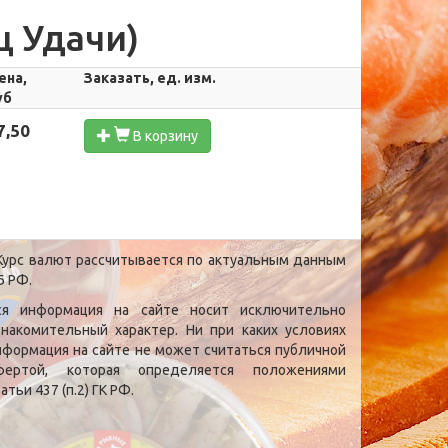
ц Удачи)
ена,
Заказать, ед. изм.
уб
7,50
В корзину
урс валют рассчитывается по актуальным данным
Б РФ.
ся информация на сайте носит исключительно
знакомительный характер. Ни при каких условиях
нформация на сайте не может считаться публичной
фертой, которая определяется положениями
атьи 437 (п.2) ГК РФ.