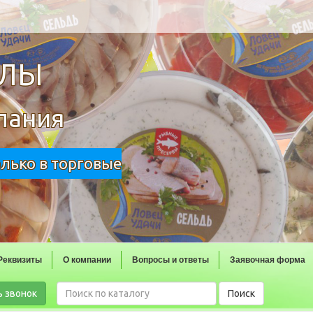
ОЛЫ
пания
олько в торговые
Реквизиты
О компании
Вопросы и ответы
Заявочная форма
ь звонок
Поиск