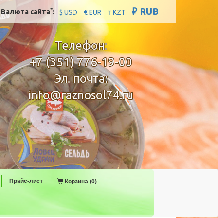
₽ RUB
*
Валюта сайта
:
$ USD
€ EUR
₸ KZT
Телефон:
+7 (351) 776-19-00
Эл. почта:
info@raznosol74.ru
Прайс-лист
Корзина (0)