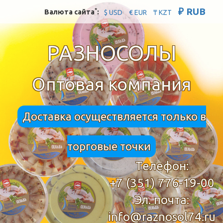
₽ RUB
*
Валюта сайта
:
$ USD
€ EUR
₸ KZT
РАЗНОСОЛЫ
Оптовая компания
Доставка осуществляется только в
торговые точки
Телефон:
+7 (351) 776-19-00
Эл. почта:
info@raznosol74.ru