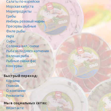
Салаты по-корейски
Морская капуста
Морепродукты
Грибы
Имбирь розовый марин
Пресервы рыбные
Филе рыбы
Икра
Сыры
Соломка вял., снеки
Рыба холодного копчения
Вяленая рыба
Рыбные снеки фас
Консервы
Быстрый переход:
Корзина
Главная
О компании
Реквизиты
Мы в социальных сетях:
ВКонтакте