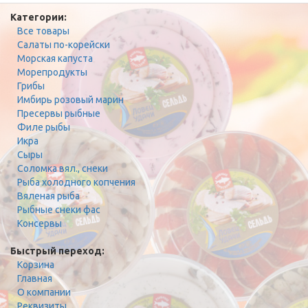
Категории:
Все товары
Салаты по-корейски
Морская капуста
Морепродукты
Грибы
Имбирь розовый марин
Пресервы рыбные
Филе рыбы
Икра
Сыры
Соломка вял., снеки
Рыба холодного копчения
Вяленая рыба
Рыбные снеки фас
Консервы
Быстрый переход:
Корзина
Главная
О компании
Реквизиты