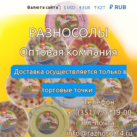
₽ RUB
*
Валюта сайта
:
$ USD
€ EUR
₸ KZT
РАЗНОСОЛЫ
Оптовая компания
Доставка осуществляется только в
торговые точки
Телефон:
+7 (351) 776-19-00
Эл. почта:
info@raznosol74.ru