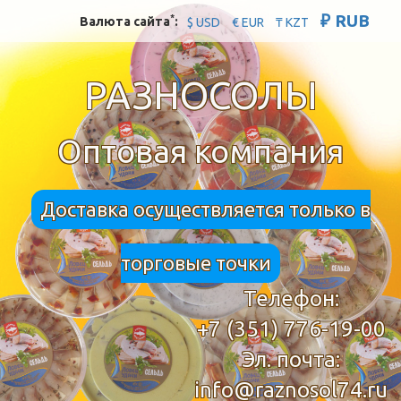
₽ RUB
*
Валюта сайта
:
$ USD
€ EUR
₸ KZT
РАЗНОСОЛЫ
Оптовая компания
Доставка осуществляется только в
торговые точки
Телефон:
+7 (351) 776-19-00
Эл. почта:
info@raznosol74.ru