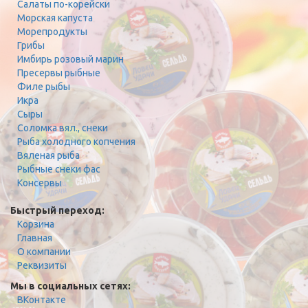
Салаты по-корейски
Морская капуста
Морепродукты
Грибы
Имбирь розовый марин
Пресервы рыбные
Филе рыбы
Икра
Сыры
Соломка вял., снеки
Рыба холодного копчения
Вяленая рыба
Рыбные снеки фас
Консервы
Быстрый переход:
Корзина
Главная
О компании
Реквизиты
Мы в социальных сетях:
ВКонтакте