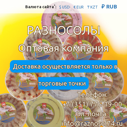
₽ RUB
*
Валюта сайта
:
$ USD
€ EUR
₸ KZT
РАЗНОСОЛЫ
Оптовая компания
Доставка осуществляется только в
торговые точки
Телефон:
+7 (351) 776-19-00
Эл. почта:
info@raznosol74.ru