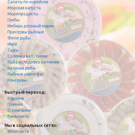
Салаты по-корейски
Морская капуста
Морепродукты
Грибы
Имбирь розовый марин
Пресервы рыбные
Филе рыбы
Икра
Сыры
Соломка вял., снеки
Рыба холодного копчения
Вяленая рыба
Рыбные снеки фас
Консервы
Быстрый переход:
Корзина
Главная
О компании
Реквизиты
Мы в социальных сетях:
ВКонтакте