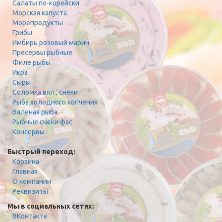
Салаты по-корейски
Морская капуста
Морепродукты
Грибы
Имбирь розовый марин
Пресервы рыбные
Филе рыбы
Икра
Сыры
Соломка вял., снеки
Рыба холодного копчения
Вяленая рыба
Рыбные снеки фас
Консервы
Быстрый переход:
Корзина
Главная
О компании
Реквизиты
Мы в социальных сетях:
ВКонтакте