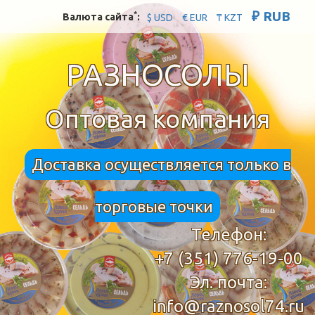
₽ RUB
*
Валюта сайта
:
$ USD
€ EUR
₸ KZT
РАЗНОСОЛЫ
Оптовая компания
Доставка осуществляется только в
торговые точки
Телефон:
+7 (351) 776-19-00
Эл. почта:
info@raznosol74.ru