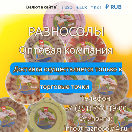
₽ RUB
*
Валюта сайта
:
$ USD
€ EUR
₸ KZT
РАЗНОСОЛЫ
Оптовая компания
Доставка осуществляется только в
торговые точки
Телефон:
+7 (351) 776-19-00
Эл. почта:
info@raznosol74.ru