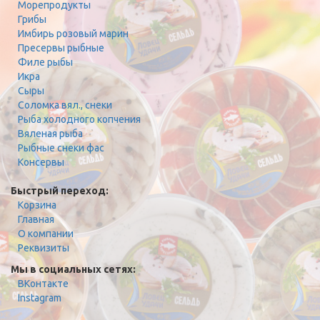
Морепродукты
Грибы
Имбирь розовый марин
Пресервы рыбные
Филе рыбы
Икра
Сыры
Соломка вял., снеки
Рыба холодного копчения
Вяленая рыба
Рыбные снеки фас
Консервы
Быстрый переход:
Корзина
Главная
О компании
Реквизиты
Мы в социальных сетях:
ВКонтакте
Instagram