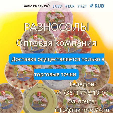
₽ RUB
*
Валюта сайта
:
$ USD
€ EUR
₸ KZT
РАЗНОСОЛЫ
Оптовая компания
Доставка осуществляется только в
торговые точки
Телефон:
+7 (351) 776-19-00
Эл. почта:
info@raznosol74.ru