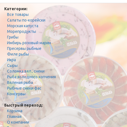
Категории:
Все товары
Салаты по-корейски
Морская капуста
Морепродукты
Грибы
Имбирь розовый марин
Пресервы рыбные
Филе рыбы
Икра
Сыры
Соломка вял., снеки
Рыба холодного копчения
Вяленая рыба
Рыбные снеки фас
Консервы
Быстрый переход:
Корзина
Главная
О компании