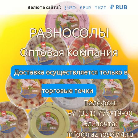
₽ RUB
*
Валюта сайта
:
$ USD
€ EUR
₸ KZT
РАЗНОСОЛЫ
Оптовая компания
Доставка осуществляется только в
торговые точки
Телефон:
+7 (351) 776-19-00
Эл. почта:
info@raznosol74.ru