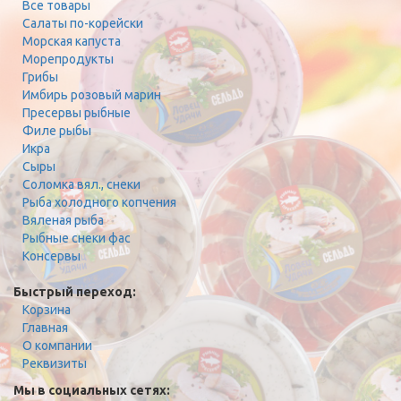
Все товары
Салаты по-корейски
Морская капуста
Морепродукты
Грибы
Имбирь розовый марин
Пресервы рыбные
Филе рыбы
Икра
Сыры
Соломка вял., снеки
Рыба холодного копчения
Вяленая рыба
Рыбные снеки фас
Консервы
Быстрый переход:
Корзина
Главная
О компании
Реквизиты
Мы в социальных сетях: