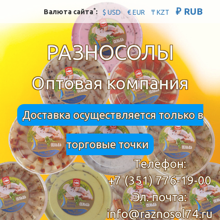
₽ RUB
*
Валюта сайта
:
$ USD
€ EUR
₸ KZT
РАЗНОСОЛЫ
Оптовая компания
Доставка осуществляется только в
торговые точки
Телефон:
+7 (351) 776-19-00
Эл. почта:
info@raznosol74.ru