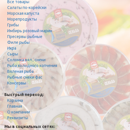
Все товары
Салаты по-корейски
Морская капуста
Морепродукты
Грибы
Имбирь розовый марин
Пресервы рыбные
Филе рыбы
Икра
Сыры
Соломка вял., снеки
Рыба холодного копчения
Вяленая рыба
Рыбные снеки фас
Консервы
Быстрый переход:
Корзина
Главная
О компании
Реквизиты
Мы в социальных сетях: