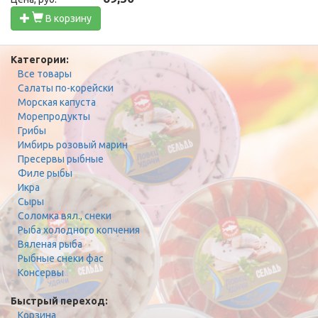
В корзину
Категории:
Все товары
Салаты по-корейски
Морская капуста
Морепродукты
Грибы
Имбирь розовый марин
Пресервы рыбные
Филе рыбы
Икра
Сыры
Соломка вял., снеки
Рыба холодного копчения
Вяленая рыба
Рыбные снеки фас
Консервы
Быстрый переход:
Корзина