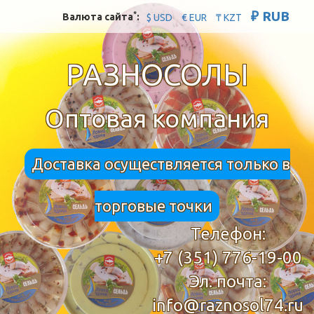
₽ RUB
*
Валюта сайта
:
$ USD
€ EUR
₸ KZT
РАЗНОСОЛЫ
Оптовая компания
Доставка осуществляется только в
торговые точки
Телефон:
+7 (351) 776-19-00
Эл. почта:
info@raznosol74.ru