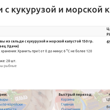
 с кукурузой и морской к
Ц
р
ы из сельди с кукурузой и морской капустой 150 гр.
6
вец Удачи)
 хранения: Хранить при t от 0 до минус 6 °C не более 120
ке: 28 шт.
вы рыбные
*
рии:
Быстрый переход:
К
овары
Корзина
Ц
ы по-корейски
Главная
В
ая капуста
О компании