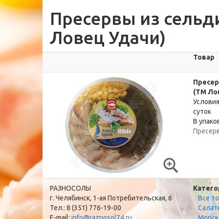
Пресервы из сельди
Ловец Удачи)
Товар
Пресерв
(ТМ Ло
Условия
суток
В упаков
Пресер
РАЗНОСОЛЫ
Катего
г. Челябинск, 1-ая Потребительская, 6
Все т
Тел.: 8 (351) 776-19-00
Салат
E-mail:
info@raznosol74.ru
Морск