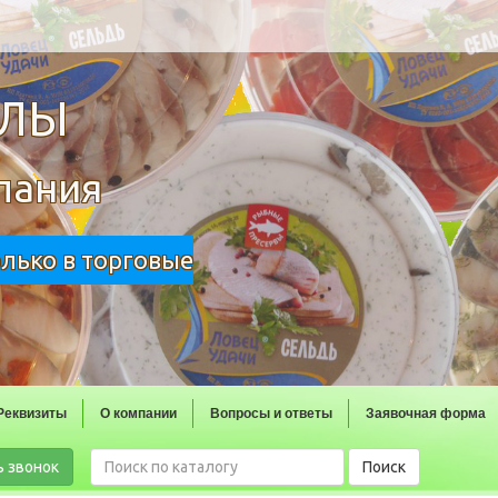
ОЛЫ
пания
олько в торговые
Реквизиты
О компании
Вопросы и ответы
Заявочная форма
ь звонок
Поиск