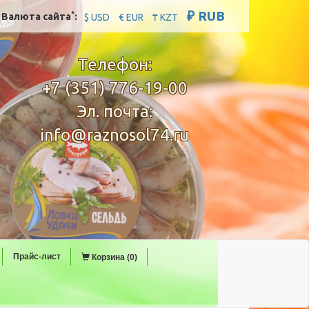
₽ RUB
*
Валюта сайта
:
$ USD
€ EUR
₸ KZT
Телефон:
+7 (351) 776-19-00
Эл. почта:
info@raznosol74.ru
Прайс-лист
Корзина (0)