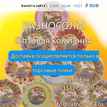
₽ RUB
*
Валюта сайта
:
$ USD
€ EUR
₸ KZT
РАЗНОСОЛЫ
Оптовая компания
Доставка осуществляется только в
торговые точки
Телефон:
+7 (351) 776-19-00
Эл. почта:
info@raznosol74.ru