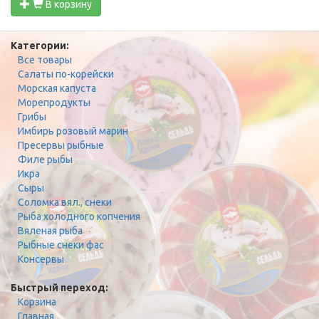
В корзину
Категории:
Все товары
Салаты по-корейски
Морская капуста
Морепродукты
Грибы
Имбирь розовый марин
Пресервы рыбные
Филе рыбы
Икра
Сыры
Соломка вял., снеки
Рыба холодного копчения
Вяленая рыба
Рыбные снеки фас
Консервы
Быстрый переход:
Корзина
Главная