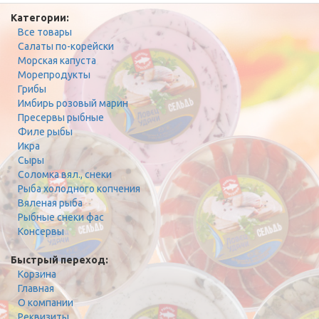
Категории:
Все товары
Салаты по-корейски
Морская капуста
Морепродукты
Грибы
Имбирь розовый марин
Пресервы рыбные
Филе рыбы
Икра
Сыры
Соломка вял., снеки
Рыба холодного копчения
Вяленая рыба
Рыбные снеки фас
Консервы
Быстрый переход:
Корзина
Главная
О компании
Реквизиты