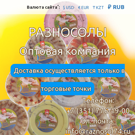
₽ RUB
*
Валюта сайта
:
$ USD
€ EUR
₸ KZT
РАЗНОСОЛЫ
Оптовая компания
Доставка осуществляется только в
торговые точки
Телефон:
+7 (351) 776-19-00
Эл. почта:
info@raznosol74.ru