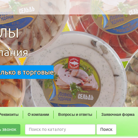
ОЛЫ
пания
олько в торговые
Реквизиты
О компании
Вопросы и ответы
Заявочная форма
ь звонок
Поиск