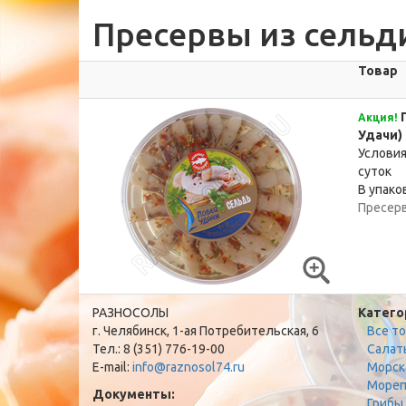
Пресервы из сельди
Товар
П
Акция!
Удачи)
Условия
суток
В упаков
Пресер
РАЗНОСОЛЫ
Катего
г. Челябинск, 1-ая Потребительская, 6
Все т
Тел.: 8 (351) 776-19-00
Салат
E-mail:
info@raznosol74.ru
Морск
Мореп
Документы:
Грибы