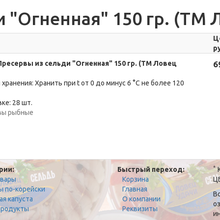
 "Огненная" 150 гр. (ТМ 
Ц
р
ресервы из сельди "Огненная" 150 гр. (ТМ Ловец
6
 хранения: Хранить при t от 0 до минус 6 °C не более 120
ке: 28 шт.
вы рыбные
*
рии:
Быстрый переход:
К
овары
Корзина
Ц
ы по-корейски
Главная
В
ая капуста
О компании
о
родукты
Реквизиты
и