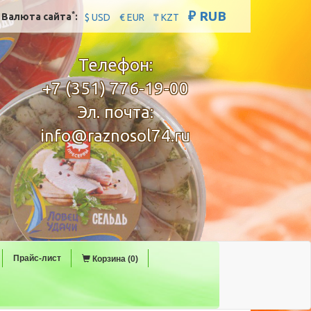
₽ RUB
*
Валюта сайта
:
$ USD
€ EUR
₸ KZT
Телефон:
+7 (351) 776-19-00
Эл. почта:
info@raznosol74.ru
Прайс-лист
Корзина (0)