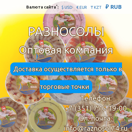
₽ RUB
*
Валюта сайта
:
$ USD
€ EUR
₸ KZT
РАЗНОСОЛЫ
Оптовая компания
Доставка осуществляется только в
торговые точки
Телефон:
+7 (351) 776-19-00
Эл. почта:
info@raznosol74.ru