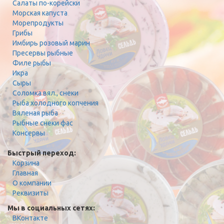
Салаты по-корейски
Морская капуста
Морепродукты
Грибы
Имбирь розовый марин
Пресервы рыбные
Филе рыбы
Икра
Сыры
Соломка вял., снеки
Рыба холодного копчения
Вяленая рыба
Рыбные снеки фас
Консервы
Быстрый переход:
Корзина
Главная
О компании
Реквизиты
Мы в социальных сетях:
ВКонтакте