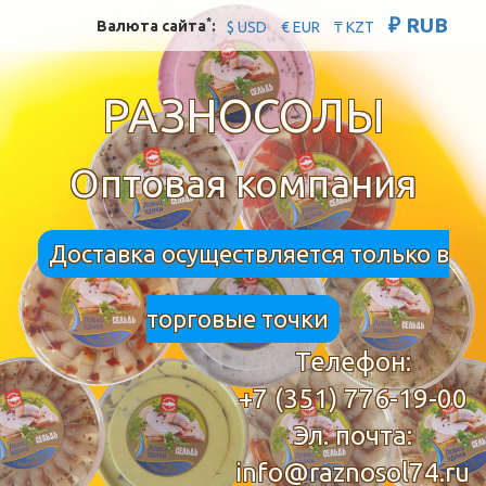
₽ RUB
*
Валюта сайта
:
$ USD
€ EUR
₸ KZT
РАЗНОСОЛЫ
Оптовая компания
Доставка осуществляется только в
торговые точки
Телефон:
+7 (351) 776-19-00
Эл. почта:
info@raznosol74.ru