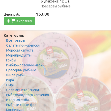
В упаковке: 12 шт.
Пресервы рыбные
153,00
Цена, руб:
В корзину
Категории:
Все товары
Салаты по-корейски
Морская капуста
Морепродукты
Грибы
Имбирь розовый марин
Пресервы рыбные
Филе рыбы
Икра
Сыры
Соломка вял., снеки
Рыба холодного копчения
Вяленая рыба
Рыбные снеки фас
Консервы