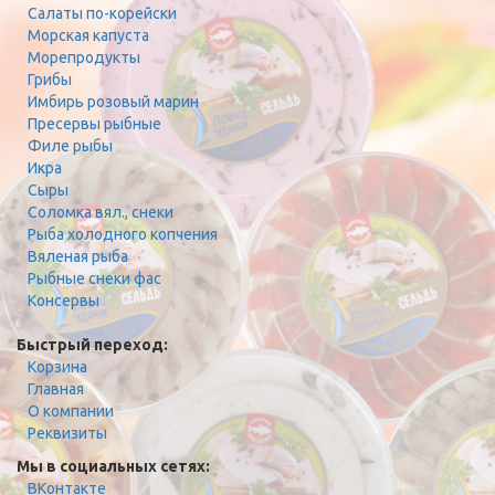
Салаты по-корейски
Морская капуста
Морепродукты
Грибы
Имбирь розовый марин
Пресервы рыбные
Филе рыбы
Икра
Сыры
Соломка вял., снеки
Рыба холодного копчения
Вяленая рыба
Рыбные снеки фас
Консервы
Быстрый переход:
Корзина
Главная
О компании
Реквизиты
Мы в социальных сетях:
ВКонтакте