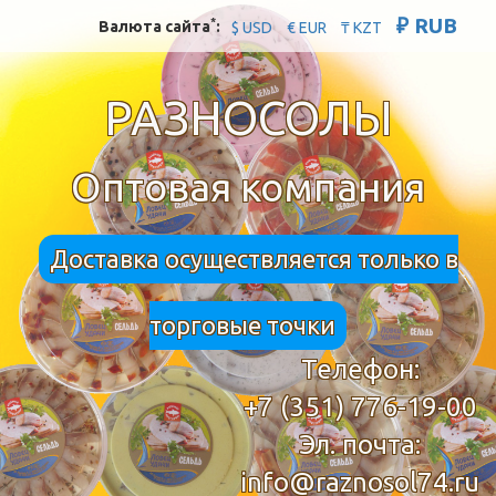
₽ RUB
*
Валюта сайта
:
$ USD
€ EUR
₸ KZT
РАЗНОСОЛЫ
Оптовая компания
Доставка осуществляется только в
торговые точки
Телефон:
+7 (351) 776-19-00
Эл. почта:
info@raznosol74.ru