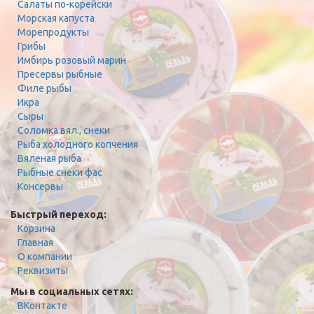
Салаты по-корейски
Морская капуста
Морепродукты
Грибы
Имбирь розовый марин
Пресервы рыбные
Филе рыбы
Икра
Сыры
Соломка вял., снеки
Рыба холодного копчения
Вяленая рыба
Рыбные снеки фас
Консервы
Быстрый переход:
Корзина
Главная
О компании
Реквизиты
Мы в социальных сетях:
ВКонтакте