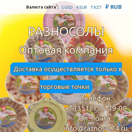
₽ RUB
*
Валюта сайта
:
$ USD
€ EUR
₸ KZT
РАЗНОСОЛЫ
Оптовая компания
Доставка осуществляется только в
торговые точки
Телефон:
+7 (351) 776-19-00
Эл. почта:
info@raznosol74.ru