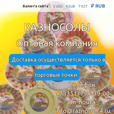
₽ RUB
*
Валюта сайта
:
$ USD
€ EUR
₸ KZT
РАЗНОСОЛЫ
Оптовая компания
Доставка осуществляется только в
торговые точки
Телефон:
+7 (351) 776-19-00
Эл. почта:
info@raznosol74.ru