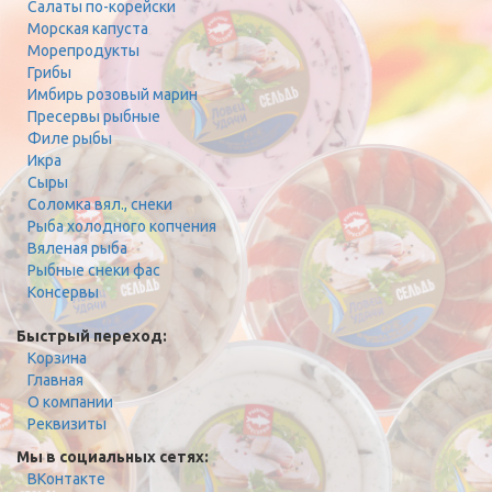
Салаты по-корейски
Морская капуста
Морепродукты
Грибы
Имбирь розовый марин
Пресервы рыбные
Филе рыбы
Икра
Сыры
Соломка вял., снеки
Рыба холодного копчения
Вяленая рыба
Рыбные снеки фас
Консервы
Быстрый переход:
Корзина
Главная
О компании
Реквизиты
Мы в социальных сетях:
ВКонтакте