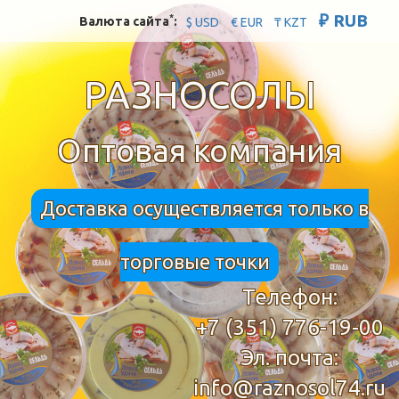
₽ RUB
*
Валюта сайта
:
$ USD
€ EUR
₸ KZT
РАЗНОСОЛЫ
Оптовая компания
Доставка осуществляется только в
торговые точки
Телефон:
+7 (351) 776-19-00
Эл. почта:
info@raznosol74.ru