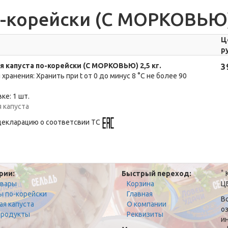
-корейски (С МОРКОВЬЮ) 
Ц
р
я капуста по-корейски (С МОРКОВЬЮ) 2,5 кг.
3
 хранения: Хранить при t от 0 до минус 8 °C не более 90
ке: 1 шт.
 капуста
декларацию о соответсвии ТС
*
рии:
Быстрый переход:
К
овары
Корзина
Ц
ы по-корейски
Главная
В
ая капуста
О компании
о
родукты
Реквизиты
и