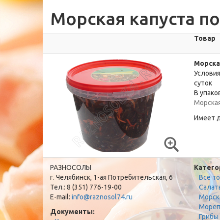
Морская капуста по
Товар
Морска
Условия
суток
В упаков
Морская
Имеет 
РАЗНОСОЛЫ
Катего
г. Челябинск, 1-ая Потребительская, 6
Все т
Тел.: 8 (351) 776-19-00
Салат
E-mail:
info@raznosol74.ru
Морск
Мореп
Документы:
Грибы