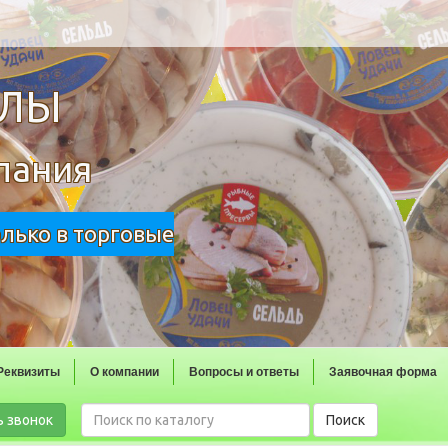
ОЛЫ
пания
олько в торговые
Реквизиты
О компании
Вопросы и ответы
Заявочная форма
ь звонок
Поиск