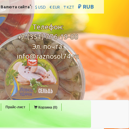
₽ RUB
*
Валюта сайта
:
$ USD
€ EUR
₸ KZT
Телефон:
+7 (351) 776-19-00
Эл. почта:
info@raznosol74.ru
Прайс-лист
Корзина (0)