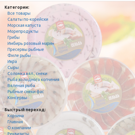
Категории:
Все товары
Салаты по-корейски
Морская капуста
Морепродукты
Грибы
Имбирь розовый марин
Пресервы рыбные
Филе рыбы
Икра
Сыры
Соломка вял., снеки
Рыба холодного копчения
Вяленая рыба
Рыбные снеки фас
Консервы
Быстрый переход:
Корзина
Главная
О компании
Реквизиты