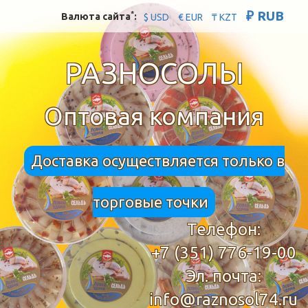
₽ RUB
*
Валюта сайта
:
$ USD
€ EUR
₸ KZT
РАЗНОСОЛЫ
Оптовая компания
Доставка осуществляется только в
торговые точки
Телефон:
+7 (351) 776-19-00
Эл. почта:
info@raznosol74.ru