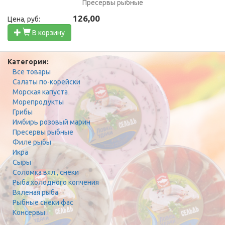
Пресервы рыбные
126,00
Цена, руб:
В корзину
Категории:
Все товары
Салаты по-корейски
Морская капуста
Морепродукты
Грибы
Имбирь розовый марин
Пресервы рыбные
Филе рыбы
Икра
Сыры
Соломка вял., снеки
Рыба холодного копчения
Вяленая рыба
Рыбные снеки фас
Консервы