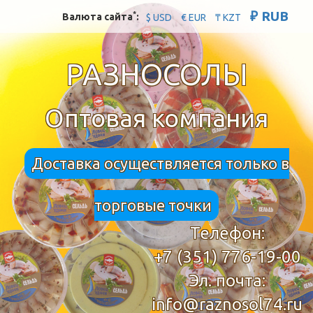
₽ RUB
*
Валюта сайта
:
$ USD
€ EUR
₸ KZT
РАЗНОСОЛЫ
Оптовая компания
Доставка осуществляется только в
торговые точки
Телефон:
+7 (351) 776-19-00
Эл. почта:
info@raznosol74.ru