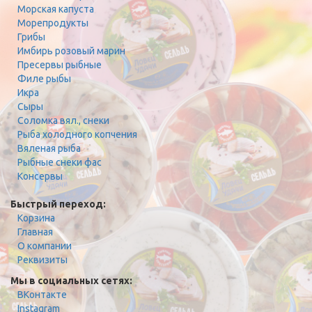
Морская капуста
Морепродукты
Грибы
Имбирь розовый марин
Пресервы рыбные
Филе рыбы
Икра
Сыры
Соломка вял., снеки
Рыба холодного копчения
Вяленая рыба
Рыбные снеки фас
Консервы
Быстрый переход:
Корзина
Главная
О компании
Реквизиты
Мы в социальных сетях:
ВКонтакте
Instagram