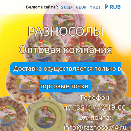
₽ RUB
*
Валюта сайта
:
$ USD
€ EUR
₸ KZT
РАЗНОСОЛЫ
Оптовая компания
Доставка осуществляется только в
торговые точки
Телефон:
+7 (351) 776-19-00
Эл. почта:
info@raznosol74.ru