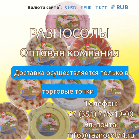
₽ RUB
*
Валюта сайта
:
$ USD
€ EUR
₸ KZT
РАЗНОСОЛЫ
Оптовая компания
Доставка осуществляется только в
торговые точки
Телефон:
+7 (351) 776-19-00
Эл. почта:
info@raznosol74.ru